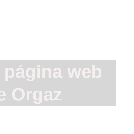
dcast
Proyecto Familias delegadas
Contacto
colar
Conócenos
Extraescolares
Aviso Legal
a página web 
e Orgaz