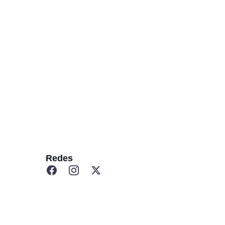
ntes posible . 
 en apuntarte ahora mismo. 
Redes