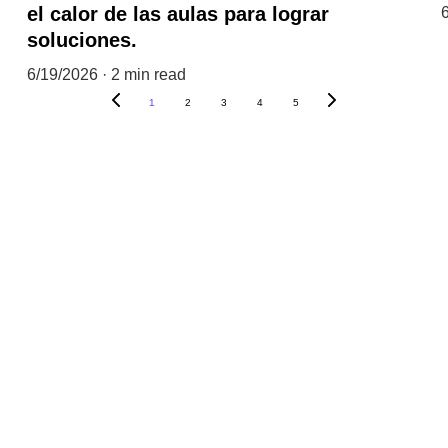
el calor de las aulas para lograr
soluciones.
6/19/2026
2 min read
1
2
3
4
5
eños se pueden hacer real
coraje de perseguirlos"
Walt Disney