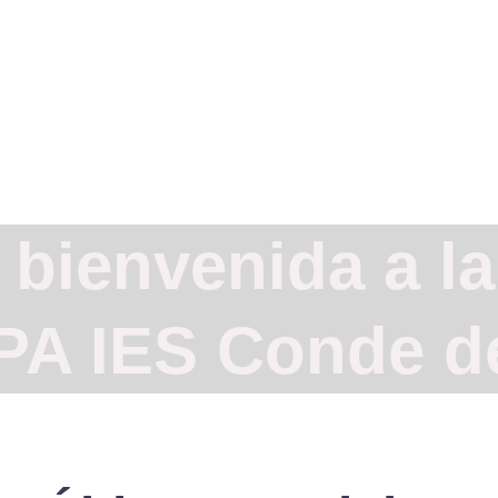
as
Beneficios del AMPA
Apúntate
Escuela de Familias-Po
Acuerdos consejo es
bienvenida a l
PA IES Conde d