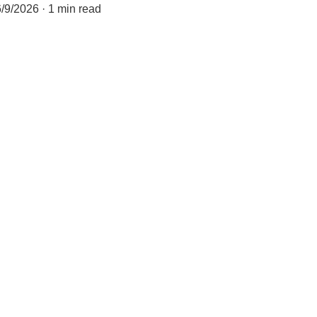
6/9/2026
1 min read
idad si tenemos el 