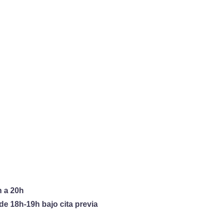
¡Bienvenidos a nuestra página web! 
o para que tengas  toda la información lo a
mar parte de nuestra comunidad, no dudes
!Permanece atento!
 a 20h   
de 18h-19h bajo cita previa  